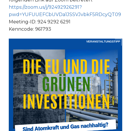
https://zoom.us/j/92492926291?
pwd=YUFUUEFCbUVDa1JSSVJvbkF5RDcyQT09
Meeting-ID: 924 9292 6291
Kenncode: 961793