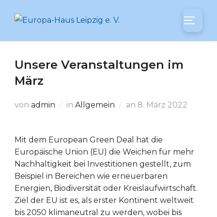
Zum
Inhalt
SEITEN
springen
Unsere Veranstaltungen im
März
Veröffentlicht
von
admin
in
Allgemein
an
8. März 2022
am
Mit dem European Green Deal hat die
Europäische Union (EU) die Weichen für mehr
Nachhaltigkeit bei Investitionen gestellt, zum
Beispiel in Bereichen wie erneuerbaren
Energien, Biodiversität oder Kreislaufwirtschaft.
Ziel der EU ist es, als erster Kontinent weltweit
bis 2050 klimaneutral zu werden, wobei bis