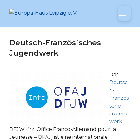
Zum
Inhalt
SEITEN
springen
Deutsch-Französisches
Jugendwerk
Das
Deutsc
h-
Französi
sche
Jugend
werk
–
DFJW (frz. Office Franco-Allemand pour la
Jeunesse – OFAJ) ist eine internationale