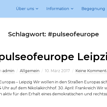
Über uns
Information
Begegnung
Schlagwort:
#pulseofeurope
pulseofeurope Leipz
Veröffentlicht
n
admin
Allgemein
10. März 2017
Keine Komment
am
Europas – Leipzig Wir wollen in den Straßen Europas sic
Uhr auf dem Nikolaikirchhof. 30. April: Frankreich Wir w
n aktiv für den Erhalt eines demokratischen und rechts