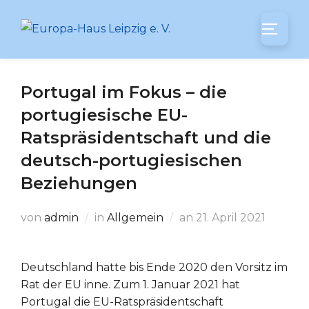
Zum
Inhalt
SEITEN
springen
Portugal im Fokus – die
portugiesische EU-
Ratspräsidentschaft und die
deutsch-portugiesischen
Beziehungen
Veröffentlicht
von
admin
in
Allgemein
an
21. April 2021
am
Deutschland hatte bis Ende 2020 den Vorsitz im
Rat der EU inne. Zum 1. Januar 2021 hat
Portugal die EU-Ratspräsidentschaft