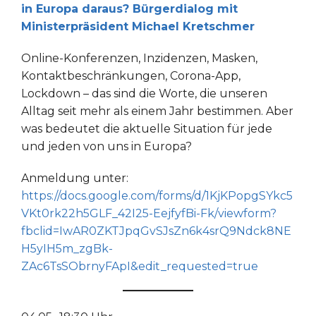
in Europa daraus? Bürgerdialog mit
Ministerpräsident Michael Kretschmer
Online-Konferenzen, Inzidenzen, Masken,
Kontaktbeschränkungen, Corona-App,
Lockdown – das sind die Worte, die unseren
Alltag seit mehr als einem Jahr bestimmen. Aber
was bedeutet die aktuelle Situation für jede
und jeden von uns in Europa?
Anmeldung unter:
https://docs.google.com/forms/d/1KjKPopgSYkc5
VKt0rk22h5GLF_42I25-EejfyfBi-Fk/viewform?
fbclid=IwAR0ZKTJpqGvSJsZn6k4srQ9Ndck8NE
H5yIH5m_zgBk-
ZAc6TsSObrnyFApI&edit_requested=true