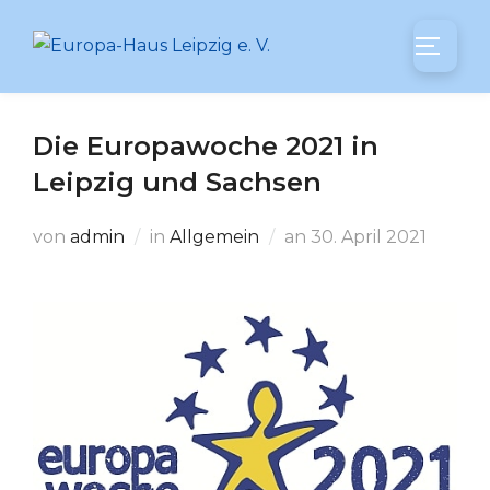
Zum
Inhalt
SEITEN
springen
Die Europawoche 2021 in
Leipzig und Sachsen
Veröffentlicht
von
admin
in
Allgemein
an
30. April 2021
am