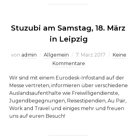
Stuzubi am Samstag, 18. März
in Leipzig
Veröffentlicht
von
admin
Allgemein
7. März 2017
Keine
am
Kommentare
Wir sind mit einem Eurodesk-Infostand auf der
Messe vertreten, informieren über verschiedene
Auslandsaufenthalte wie Freiwilligendienste,
Jugendbegegnungen, Reisestipendien, Au Pair,
Work and Travel und einiges mehr und freuen
uns auf euren Besuch!