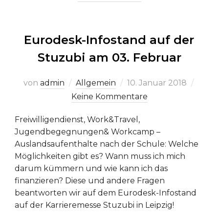
Eurodesk-Infostand auf der
Stuzubi am 03. Februar
Veröffentlicht
von
admin
Allgemein
10. Januar 2018
am
Keine Kommentare
Freiwilligendienst, Work&Travel,
Jugendbegegnungen& Workcamp –
Auslandsaufenthalte nach der Schule: Welche
Möglichkeiten gibt es? Wann muss ich mich
darum kümmern und wie kann ich das
finanzieren? Diese und andere Fragen
beantworten wir auf dem Eurodesk-Infostand
auf der Karrieremesse Stuzubi in Leipzig!