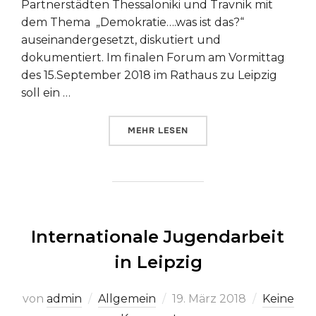
Partnerstädten Thessaloniki und Travnik mit
dem Thema „Demokratie….was ist das?“
auseinandergesetzt, diskutiert und
dokumentiert. Im finalen Forum am Vormittag
des 15.September 2018 im Rathaus zu Leipzig
soll ein …
ÜBER „DEMOKRATIE…WAS IST DA
MEHR
LESEN
Internationale Jugendarbeit
in Leipzig
Veröffentlicht
von
admin
Allgemein
19. März 2018
Keine