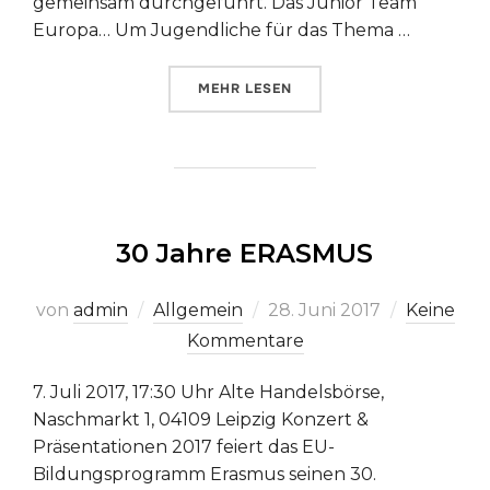
gemeinsam durchgeführt. Das Junior Team
Europa… Um Jugendliche für das Thema …
ÜBER „„WIR SIND EUROPA“ – D
MEHR
LESEN
30 Jahre ERASMUS
Veröffentlicht
von
admin
Allgemein
28. Juni 2017
Keine
am
Kommentare
7. Juli 2017, 17:30 Uhr Alte Handelsbörse,
Naschmarkt 1, 04109 Leipzig Konzert &
Präsentationen 2017 feiert das EU-
Bildungsprogramm Erasmus seinen 30.