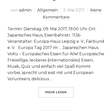
Veröffentlicht
von
admin
Allgemein
5. Mai 2017
Keine
am
Kommentare
Termin: Dienstag, 09. Mai 2017, 19:00 Uhr Ort:
Japanisches Haus, Eisenbahnstr. 113b
Veranstalter: Europa-Haus Leipzig e. V., Fairbund
e. V. Europa Tag 2017 im … Japanischen Haus
VoKü – Europäisches Essen für Alle! Europäische
Freiwillige, leckeres (internationales) Essen,
Musik, Quiz und einfach viel Spaß Kommt
vorbei, sprecht und esst mit uns! European
Volunteers, delicious …
ÜBER „EUROPATAG 2017 – AKTI
MEHR
LESEN