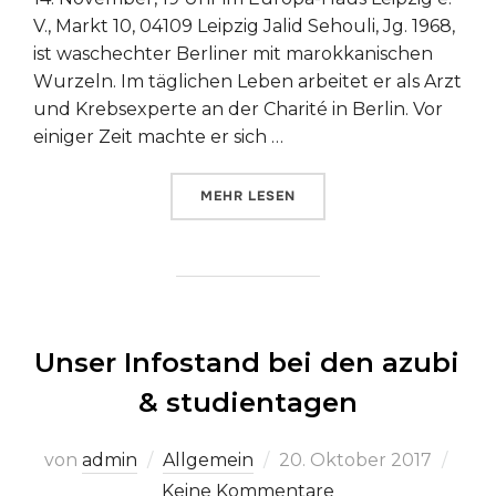
V., Markt 10, 04109 Leipzig Jalid Sehouli, Jg. 1968,
ist waschechter Berliner mit marokkanischen
Wurzeln. Im täglichen Leben arbeitet er als Arzt
und Krebsexperte an der Charité in Berlin. Vor
einiger Zeit machte er sich …
ÜBER „UND VON TANGER FAHREN
MEHR
LESEN
Unser Infostand bei den azubi
& studientagen
Veröffentlicht
von
admin
Allgemein
20. Oktober 2017
am
Keine Kommentare