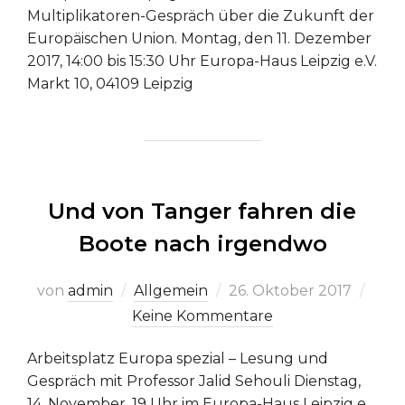
Multiplikatoren-Gespräch über die Zukunft der
Europäischen Union. Montag, den 11. Dezember
2017, 14:00 bis 15:30 Uhr Europa-Haus Leipzig e.V.
Markt 10, 04109 Leipzig
Und von Tanger fahren die
Boote nach irgendwo
Veröffentlicht
von
admin
Allgemein
26. Oktober 2017
am
Keine Kommentare
Arbeitsplatz Europa spezial – Lesung und
Gespräch mit Professor Jalid Sehouli Dienstag,
14. November, 19 Uhr im Europa-Haus Leipzig e.