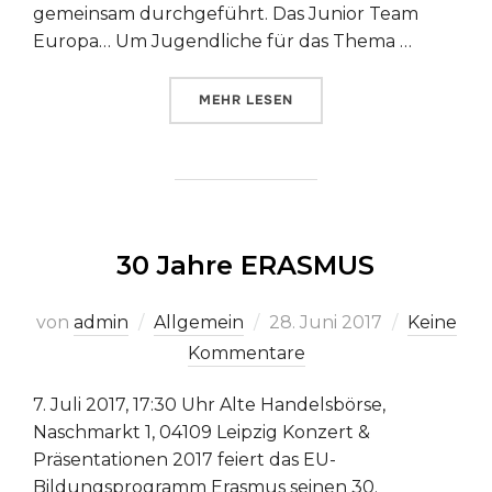
gemeinsam durchgeführt. Das Junior Team
Europa… Um Jugendliche für das Thema …
ÜBER „„WIR SIND EUROPA“ – D
MEHR
LESEN
30 Jahre ERASMUS
Veröffentlicht
von
admin
Allgemein
28. Juni 2017
Keine
am
Kommentare
7. Juli 2017, 17:30 Uhr Alte Handelsbörse,
Naschmarkt 1, 04109 Leipzig Konzert &
Präsentationen 2017 feiert das EU-
Bildungsprogramm Erasmus seinen 30.