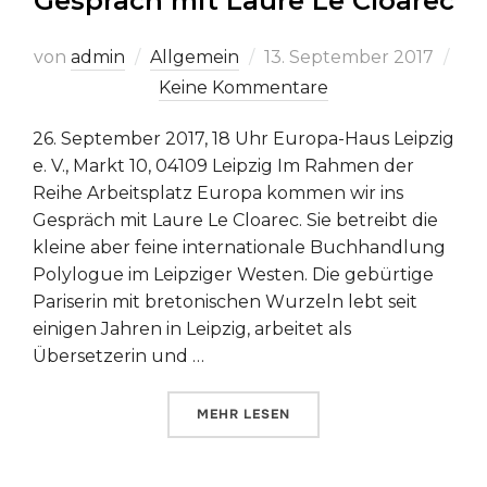
Gespräch mit Laure Le Cloarec
Veröffentlicht
von
admin
Allgemein
13. September 2017
am
Keine Kommentare
26. September 2017, 18 Uhr Europa-Haus Leipzig
e. V., Markt 10, 04109 Leipzig Im Rahmen der
Reihe Arbeitsplatz Europa kommen wir ins
Gespräch mit Laure Le Cloarec. Sie betreibt die
kleine aber feine internationale Buchhandlung
Polylogue im Leipziger Westen. Die gebürtige
Pariserin mit bretonischen Wurzeln lebt seit
einigen Jahren in Leipzig, arbeitet als
Übersetzerin und …
ÜBER „ARBEITSPLATZ EUROPA –
MEHR
LESEN