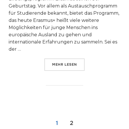
Geburtstag. Vor allem als Austauschprogramm
für Studierende bekannt, bietet das Programm,
das heute Erasmus+ heißt viele weitere
Möglichkeiten für junge Menschen ins
europäische Ausland zu gehen und
internationale Erfahrungen zu sammeln. Sei es
der …
ÜBER „30 JAHRE ERASMUS“
MEHR
LESEN
Seitennummerierung
1
2