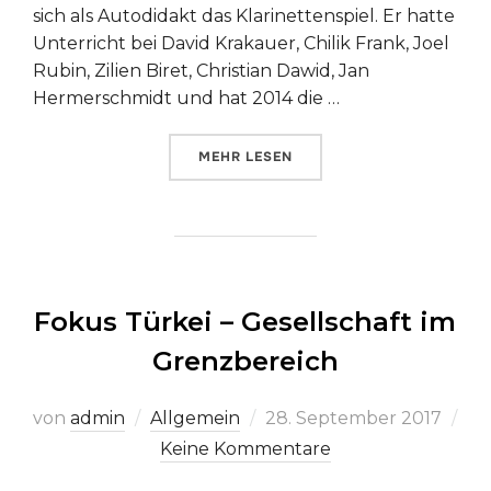
sich als Autodidakt das Klarinettenspiel. Er hatte
Unterricht bei David Krakauer, Chilik Frank, Joel
Rubin, Zilien Biret, Christian Dawid, Jan
Hermerschmidt und hat 2014 die …
ÜBER „ARBEITSPLATZ EUROPA –
MEHR
LESEN
Fokus Türkei – Gesellschaft im
Grenzbereich
Veröffentlicht
von
admin
Allgemein
28. September 2017
am
Keine Kommentare