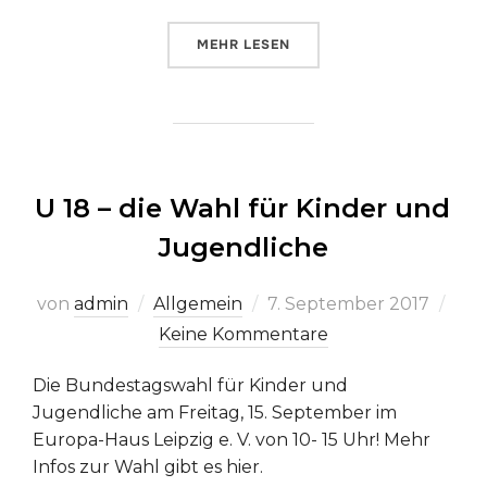
ÜBER „REDE ZUR LAGE DER UNIO
MEHR
LESEN
U 18 – die Wahl für Kinder und
Jugendliche
Veröffentlicht
von
admin
Allgemein
7. September 2017
am
Keine Kommentare
Die Bundestagswahl für Kinder und
Jugendliche am Freitag, 15. September im
Europa-Haus Leipzig e. V. von 10- 15 Uhr! Mehr
Infos zur Wahl gibt es hier.