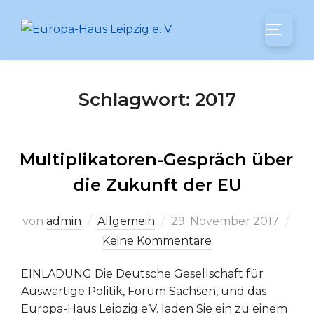
Zum
Inhalt
SEITEN
springen
Schlagwort:
2017
Multiplikatoren-Gespräch über
die Zukunft der EU
Veröffentlicht
von
admin
Allgemein
29. November 2017
am
Keine Kommentare
EINLADUNG Die Deutsche Gesellschaft für
Auswärtige Politik, Forum Sachsen, und das
Europa-Haus Leipzig e.V. laden Sie ein zu einem