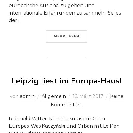
europäische Ausland zu gehen und
internationale Erfahrungen zu sammeln. Sei es
der …
ÜBER „30 JAHRE ERASMUS“
MEHR
LESEN
Leipzig liest im Europa-Haus!
Veröffentlicht
von
admin
Allgemein
16. März 2017
Keine
am
Kommentare
Reinhold Vetter: Nationalismus im Osten
Europas. Was Kaczyński und Orbán mit Le Pen