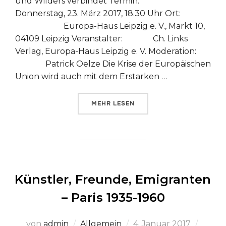
und Wilders verbindet Termin:
Donnerstag, 23. März 2017, 18.30 Uhr Ort:
Europa-Haus Leipzig e. V., Markt 10,
04109 Leipzig Veranstalter: Ch. Links
Verlag, Europa-Haus Leipzig e. V. Moderation:
Patrick Oelze Die Krise der Europäischen
Union wird auch mit dem Erstarken …
ÜBER „LEIPZIG LIEST IM EUROP
MEHR
LESEN
Künstler, Freunde, Emigranten
– Paris 1935-1960
Veröffentlicht
von
admin
Allgemein
4. Januar 2017