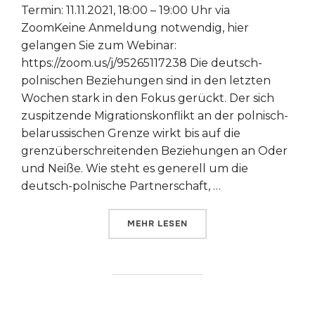
Termin: 11.11.2021, 18:00 – 19:00 Uhr via
ZoomKeine Anmeldung notwendig, hier
gelangen Sie zum Webinar:
https://zoom.us/j/95265117238 Die deutsch-
polnischen Beziehungen sind in den letzten
Wochen stark in den Fokus gerückt. Der sich
zuspitzende Migrationskonflikt an der polnisch-
belarussischen Grenze wirkt bis auf die
grenzüberschreitenden Beziehungen an Oder
und Neiße. Wie steht es generell um die
deutsch-polnische Partnerschaft, …
ÜBER „11. NOVEMBER – DEUTSC
MEHR
LESEN