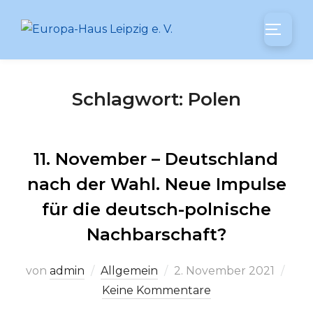
Zum
Inhalt
SEITEN
springen
Schlagwort:
Polen
11. November – Deutschland
nach der Wahl. Neue Impulse
für die deutsch-polnische
Nachbarschaft?
Veröffentlicht
von
admin
Allgemein
2. November 2021
am
Keine Kommentare