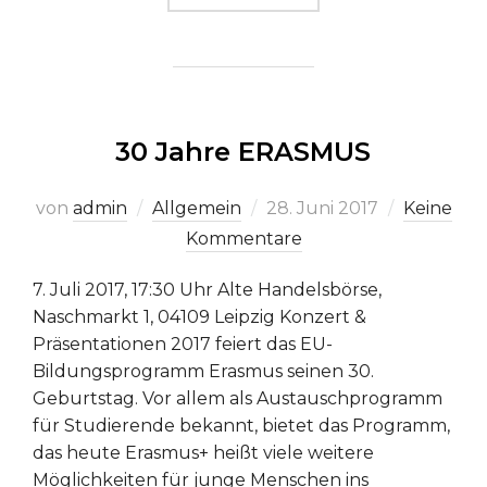
30 Jahre ERASMUS
Veröffentlicht
von
admin
Allgemein
28. Juni 2017
Keine
am
Kommentare
7. Juli 2017, 17:30 Uhr Alte Handelsbörse,
Naschmarkt 1, 04109 Leipzig Konzert &
Präsentationen 2017 feiert das EU-
Bildungsprogramm Erasmus seinen 30.
Geburtstag. Vor allem als Austauschprogramm
für Studierende bekannt, bietet das Programm,
das heute Erasmus+ heißt viele weitere
Möglichkeiten für junge Menschen ins