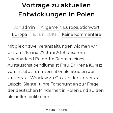
Vorträge zu aktuellen
Entwicklungen in Polen
von
admin
Allgemein
,
Europa
,
Stichwort
Veröffentlicht
Europa
6. Juni 2018
Keine Kommentare
am
Mit gleich zwei Veranstaltungen widmen wir
uns am 26. und 27. Juni 2018 unserem
Nachbarland Polen. Im Rahmen eines
Austauschstipendiums ist Frau Dr. Irena Kurasz
vom Institut für Internationale Studien der
Universität Wrocław zu Gast an der Universität
Leipzig. Sie stellt ihre Forschungen zur Frage
der deutschen Minderheit in Polen und zu den
aktuellen politischen …
ÜBER „VORTRÄGE ZU AKTUELLEN
MEHR
LESEN