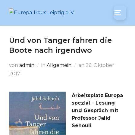
Zum
Inhalt
SEITEN
springen
Und von Tanger fahren die
Boote nach irgendwo
Veröffentlicht
von
admin
in
Allgemein
an
26. Oktober
am
2017
Arbeitsplatz Europa
spezial – Lesung
und Gespräch mit
Professor Jalid
Sehouli