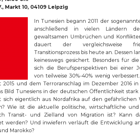
., Markt 10, 04109 Leipzig
In Tunesien begann 2011 der sogenannte 
anschließend in vielen Ländern d
gewaltsamen Umbrüchen und Konflikten
dauert der vergleichsweise fried
Transitionsprozess bis heute an. Dessen lan
keineswegs gesichert. Besonders für di
sich die Berufsperspektiven bei einer Ju
von teilweise 30%-40% wenig verbessert.
ht 2015 und dem Terroranschlag im Dezember 2016 in
as Bild Tunesiens in der deutschen Öffentlichkeit stark
sich eigentlich aus Nordafrika auf den gefährliche
ie ist die aktuelle politische, wirtschaftliche und 
ch Transit- und Zielland von Migration ist? Kann da
t werden? Und inwiefern verläuft die Entwicklung a
 und Marokko?