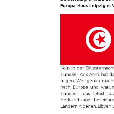
Europa-Haus Leipzig e. V
Köln in der Silvesternac
Tunesier Anis Amri, hat d
fragen: Wer genau macht 
nach Europa und warum? W
Tunesien, das selbst au
Herkunftsland“ bezeichne
Ländern Algerien, Libyen