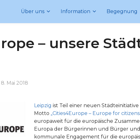
Über uns
Information
Begegnung
rope – unsere Städt
Veröffentlicht
n
8. Mai 2018
am
Leipzig
ist Teil einer neuen Städteinitiati
Motto
„Cities4Europe – Europe for citizens
europaweit für die europäische Zusammena
Europa der Bürgerinnen und Bürger und 
kommunale Engagement für die europäis