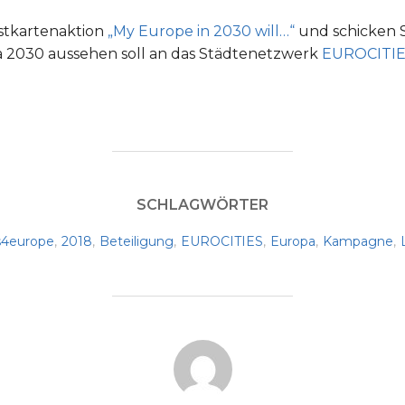
ostkartenaktion
„My Europe in 2030 will…“
und schicken 
a 2030 aussehen soll an das Städtenetzwerk
EUROCITI
SCHLAGWÖRTER
s4europe
,
2018
,
Beteiligung
,
EUROCITIES
,
Europa
,
Kampagne
,
BEITRAGSAUTOR