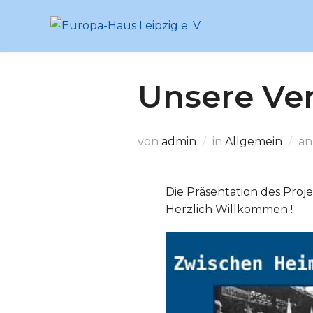
Zum
Inhalt
springen
Unsere Ve
von
admin
in
Allgemein
a
Die Präsentation des Proj
Herzlich Willkommen !