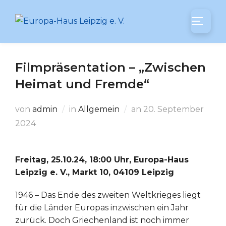
Zum
Inhalt
SEITEN
springen
Filmpräsentation – „Zwischen
Heimat und Fremde“
Veröffentlicht
von
admin
in
Allgemein
an
20. September
am
2024
Freitag, 25.10.24, 18:00 Uhr, Europa-Haus
Leipzig e. V., Markt 10, 04109 Leipzig
1946 – Das Ende des zweiten Weltkrieges liegt
für die Länder Europas inzwischen ein Jahr
zurück. Doch Griechenland ist noch immer