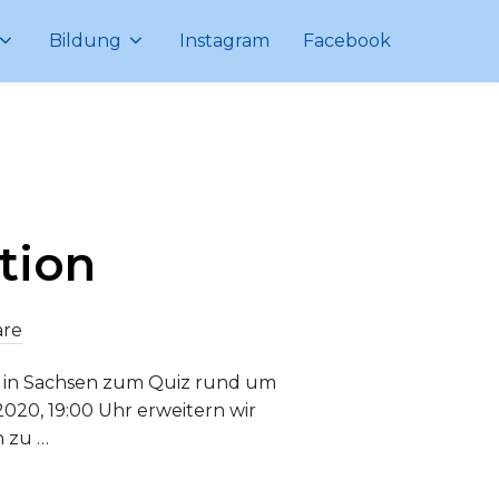
Bildung
Instagram
Facebook
tion
are
n in Sachsen zum Quiz rund um
020, 19:00 Uhr erweitern wir
n zu …
DITION“