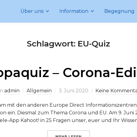
Über uns
Information
Begegnung
Schlagwort:
EU-Quiz
opaquiz – Corona-Edi
Veröffentlicht
on
admin
Allgemein
3. Juni 2020
Keine Komment
am
sam mit den anderen Europe Direct Informationszentre
on ein. Diesmal zum Thema Corona und EU. Am 9. Juni 2
ele-App Kahoot! in 25 Fragen unser, euer und Ihr Wisse
ÜBER „EUROPAQUIZ – CORONA-E
MEHR
LESEN