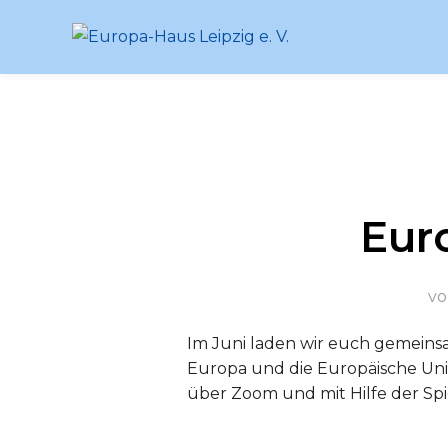
Zum
Inhalt
springen
Eur
v
Im Juni laden wir euch gemein
Europa und die Europäische Uni
über Zoom und mit Hilfe der Spi