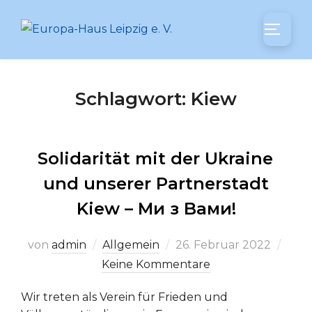
Zum
Inhalt
SEITEN
springen
Schlagwort:
Kiew
Solidarität mit der Ukraine
und unserer Partnerstadt
Kiew – Ми з Baми!
Veröffentlicht
von
admin
Allgemein
26. Februar 2022
am
Keine Kommentare
Wir treten als Verein für Frieden und