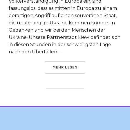
Völkerverständigung in Europa ein, sind
fassungslos, dass es mitten in Europa zu einem
derartigen Angriff auf einen souveränen Staat,
die unabhängige Ukraine kommen konnte. In
Gedanken sind wir bei den Menschen der
Ukraine. Unsere Partnerstadt Kiew befindet sich
in diesen Stunden in der schwierigsten Lage
nach den Überfällen …
ÜBER „SOLIDARITÄT MIT DER U
MEHR
LESEN