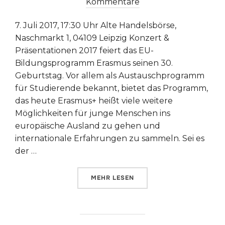
am
Kommentare
7. Juli 2017, 17:30 Uhr Alte Handelsbörse,
Naschmarkt 1, 04109 Leipzig Konzert &
Präsentationen 2017 feiert das EU-
Bildungsprogramm Erasmus seinen 30.
Geburtstag. Vor allem als Austauschprogramm
für Studierende bekannt, bietet das Programm,
das heute Erasmus+ heißt viele weitere
Möglichkeiten für junge Menschen ins
europäische Ausland zu gehen und
internationale Erfahrungen zu sammeln. Sei es
der …
ÜBER „30 JAHRE ERASMUS“
MEHR
LESEN