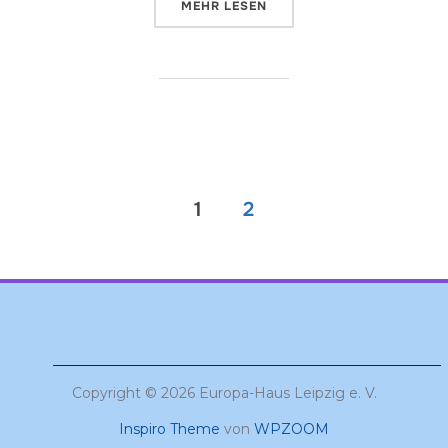
ÜBER „SIMULATION EUROPÄISCH
MEHR
LESEN
Seitennummerierung
1
2
der
Beiträge
Copyright © 2026 Europa-Haus Leipzig e. V.
Inspiro Theme
von
WPZOOM