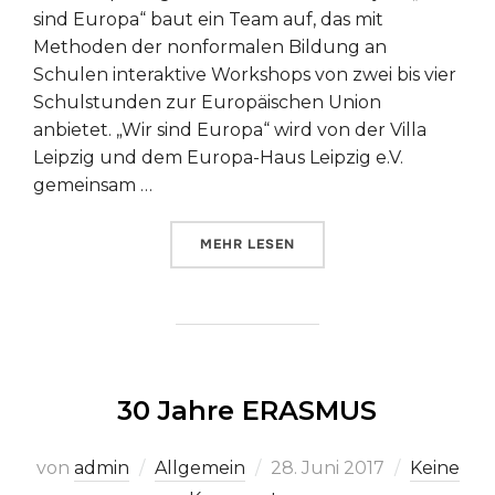
sind Europa“ baut ein Team auf, das mit
Methoden der nonformalen Bildung an
Schulen interaktive Workshops von zwei bis vier
Schulstunden zur Europäischen Union
anbietet. „Wir sind Europa“ wird von der Villa
Leipzig und dem Europa-Haus Leipzig e.V.
gemeinsam …
ÜBER „„EUROPA VERMITTELN – V
MEHR
LESEN
30 Jahre ERASMUS
Veröffentlicht
von
admin
Allgemein
28. Juni 2017
Keine