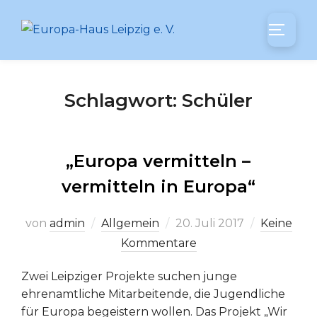
Zum
Inhalt
SEITEN
springen
Schlagwort:
Schüler
„Europa vermitteln –
vermitteln in Europa“
Veröffentlicht
von
admin
Allgemein
20. Juli 2017
Keine
am
Kommentare
Zwei Leipziger Projekte suchen junge
ehrenamtliche Mitarbeitende, die Jugendliche
für Europa begeistern wollen. Das Projekt „Wir