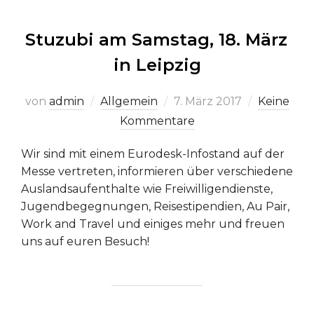
Stuzubi am Samstag, 18. März
in Leipzig
Veröffentlicht
von
admin
Allgemein
7. März 2017
Keine
am
Kommentare
Wir sind mit einem Eurodesk-Infostand auf der
Messe vertreten, informieren über verschiedene
Auslandsaufenthalte wie Freiwilligendienste,
Jugendbegegnungen, Reisestipendien, Au Pair,
Work and Travel und einiges mehr und freuen
uns auf euren Besuch!