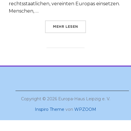
rechtsstaatlichen, vereinten Europas einsetzen.
Menschen, …
ÜBER „#PULSEOFEUROPE LEIPZI
MEHR
LESEN
Copyright © 2026 Europa-Haus Leipzig e. V.
Inspiro Theme
von
WPZOOM