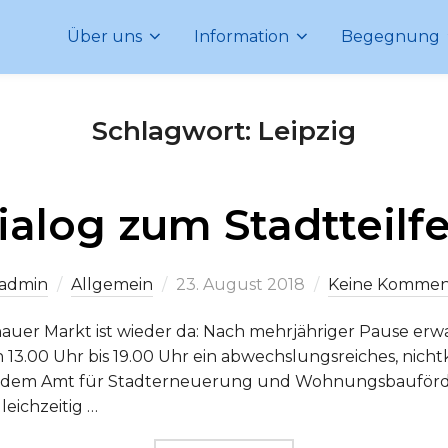
Über uns
Information
Begegnung
Schlagwort:
Leipzig
alog zum Stadtteilf
Veröffentlicht
admin
Allgemein
23. August 2018
Keine Kommen
am
nauer Markt ist wieder da: Nach mehrjähriger Pause erw
13.00 Uhr bis 19.00 Uhr ein abwechslungsreiches, nich
 mit dem Amt für Stadterneuerung und Wohnungsbauförd
leichzeitig …