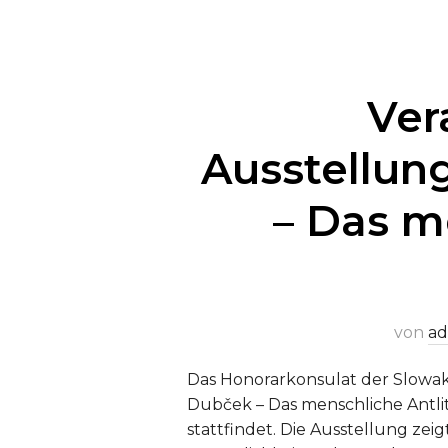
Ver
Ausstellun
– Das me
von
ad
Das Honorarkonsulat der Slowaki
Dubček – Das menschliche Antlitz
stattfindet. Die Ausstellung ze