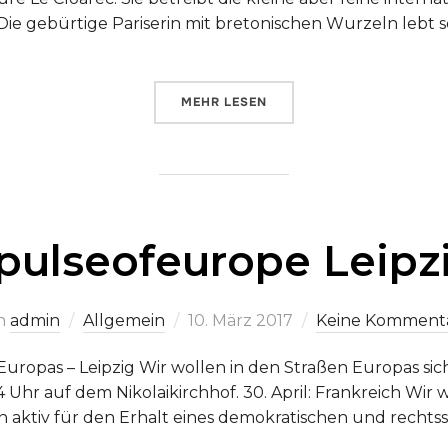
ie gebürtige Pariserin mit bretonischen Wurzeln lebt sei
ÜBER „ARBEITSPLATZ EUROPA –
MEHR
LESEN
pulseofeurope Leipz
Veröffentlicht
n
admin
Allgemein
10. März 2017
Keine Komment
am
Europas – Leipzig Wir wollen in den Straßen Europas sic
Uhr auf dem Nikolaikirchhof. 30. April: Frankreich Wir w
n aktiv für den Erhalt eines demokratischen und rechts