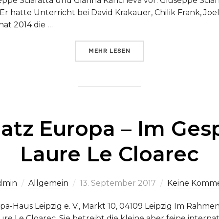
pe Sciaratta und Gianna Kancheva vor. Giuseppe Sciarrat
r hatte Unterricht bei David Krakauer, Chilik Frank, Joel 
at 2014 die …
ÜBER „ARBEITSPLATZ EUROPA –
MEHR
LESEN
latz Europa – Im Ges
Laure Le Cloarec
Veröffentlicht
dmin
Allgemein
13. September 2017
Keine Komm
am
pa-Haus Leipzig e. V., Markt 10, 04109 Leipzig Im Rahme
re Le Cloarec. Sie betreibt die kleine aber feine inter