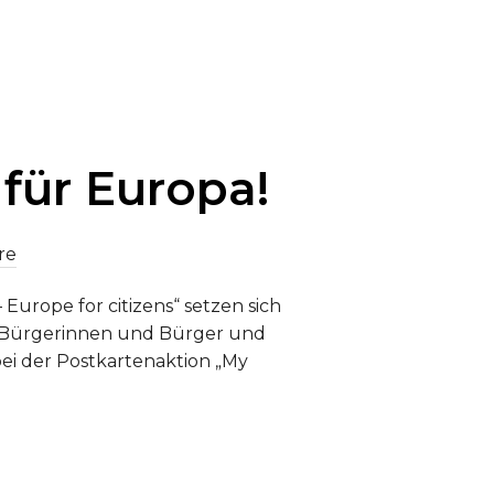
TADTTEILFEST LINDENAU“
für Europa!
re
 Europe for citizens“ setzen sich
er Bürgerinnen und Bürger und
ei der Postkartenaktion „My
E STÄDTE FÜR EUROPA!“