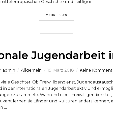
mitteleuropäischen Geschichte und Leitfigur …
ÜBER „VERANSTALTUNGSEMPFEHL
MEHR
LESEN
ionale Jugendarbeit i
Veröffentlicht
n
admin
Allgemein
19. März 2018
Keine Komment
am
 viele Gesichter. Ob Freiwilligendienst, Jugendaustausc
nd in der internationalen Jugendarbeit aktiv und ermög
ngen zu sammeln. Während eines Freiwilligendienstes, 
ikant lernen sie Länder und Kulturen anders kennen, als
en …