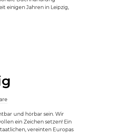
t einigen Jahren in Leipzig,
 IM GESPRÄCH MIT LAURE LE CLOAREC“
ig
are
htbar und hörbar sein. Wir
ollen ein Zeichen setzen! Ein
staatlichen, vereinten Europas