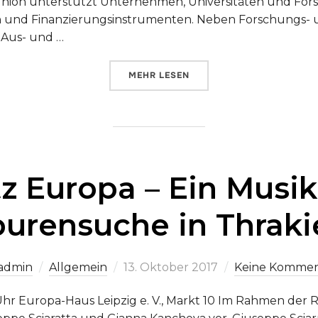
Union unterstützt Unternehmen, Universitäten und For
n und Finanzierungsinstrumenten. Neben Forschungs-
 Aus- und …
ÜBER „EU-FINANZIERUNG UND -
MEHR
LESEN
tz Europa – Ein Musik
purensuche in Thraki
Veröffentlicht
admin
Allgemein
13. Oktober 2017
Keine Kommen
am
 Uhr Europa-Haus Leipzig e. V., Markt 10 Im Rahmen der 