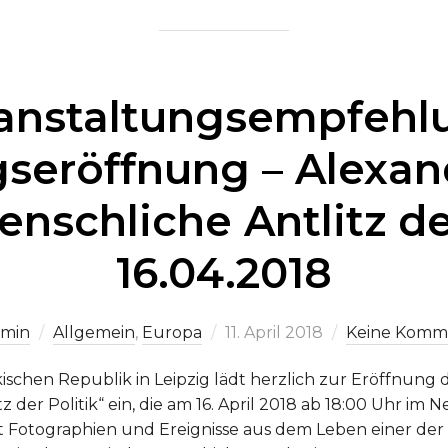
anstaltungsempfehl
gseröffnung – Alexa
nschliche Antlitz de
16.04.2018
Veröffentlicht
min
Allgemein
,
Europa
11. April 2018
Keine Komm
am
schen Republik in Leipzig lädt herzlich zur Eröffnung 
 der Politik“ ein, die am 16. April 2018 ab 18:00 Uhr im 
igt Fotographien und Ereignisse aus dem Leben einer d