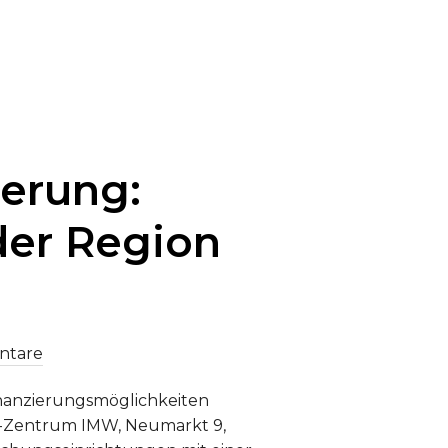
RBEIT IN LEIPZIG“
erung:
er Region
ntare
inanzierungsmöglichkeiten
er-Zentrum IMW, Neumarkt 9,