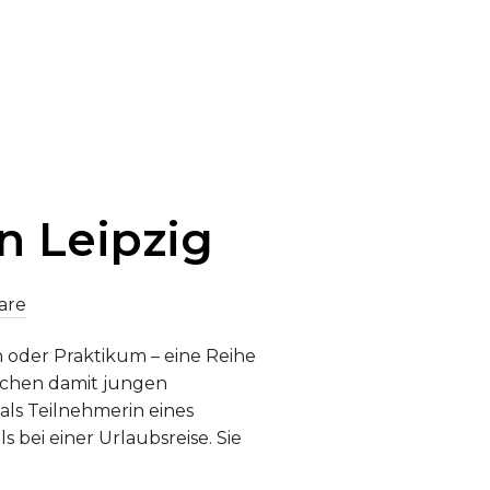
UNG: AUSSTELLUNGSERÖFFNUNG – ALEXANDER DUBČEK – DAS ME
n Leipzig
are
h oder Praktikum – eine Reihe
lichen damit jungen
als Teilnehmerin eines
 bei einer Urlaubsreise. Sie