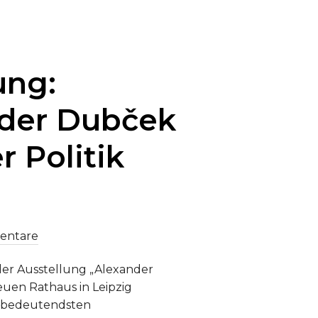
ung:
nder Dubček
r Politik
entare
der Ausstellung „Alexander
Neuen Rathaus in Leipzig
er bedeutendsten