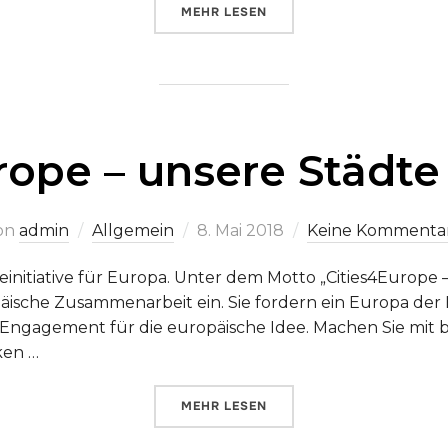
ÜBER „EU-BÜRGERDIALOG ZUM S
MEHR
LESEN
ope – unsere Städte 
Veröffentlicht
on
admin
Allgemein
8. Mai 2018
Keine Kommenta
am
teinitiative für Europa. Unter dem Motto „Cities4Europe –
päische Zusammenarbeit ein. Sie fordern ein Europa d
ngagement für die europäische Idee. Machen Sie mit b
ken …
ÜBER „#CITIES4EUROPE – UNSER
MEHR
LESEN