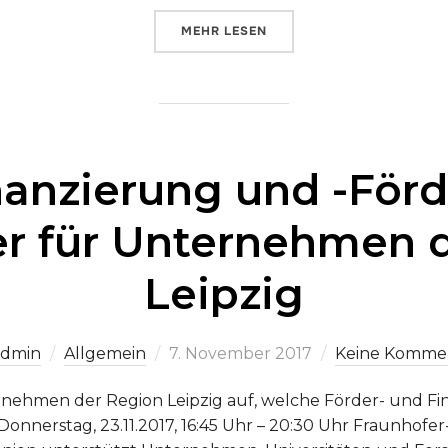
ÜBER „INTERNATIONALE JUGENDA
MEHR
LESEN
anzierung und -Förd
r für Unternehmen d
Leipzig
Veröffentlicht
admin
Allgemein
7. November 2017
Keine Komme
am
rnehmen der Region Leipzig auf, welche Förder- und F
Donnerstag, 23.11.2017, 16:45 Uhr – 20:30 Uhr Fraunhof