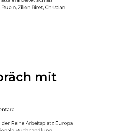
ta erarbeitet sich als
Rubin, Zilien Biret, Christian
 EIN MUSIKPROJEKT AUF SPURENSUCHE IN THRAKIEN“
präch mit
entare
n der Reihe Arbeitsplatz Europa
nationale Buchhandlung