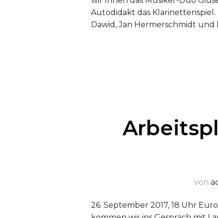
wir Ihnen das Musiker-Duo Giusep
Autodidakt das Klarinettenspiel. E
Dawid, Jan Hermerschmidt und h
Arbeitsp
von
a
26. September 2017, 18 Uhr Euro
kommen wir ins Gespräch mit Lau