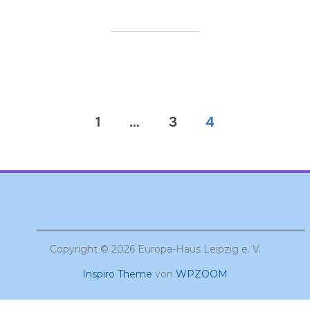
Seitennummerierung
1
…
3
4
der
Beiträge
Copyright © 2026 Europa-Haus Leipzig e. V.
Inspiro Theme
von
WPZOOM