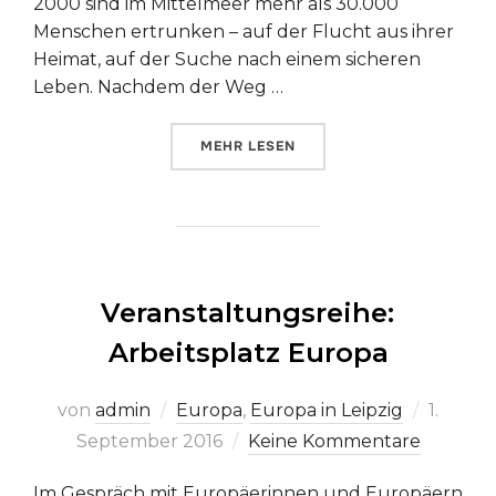
2000 sind im Mittelmeer mehr als 30.000
Menschen ertrunken – auf der Flucht aus ihrer
Heimat, auf der Suche nach einem sicheren
Leben. Nachdem der Weg …
ÜBER „VORTRAG UND PODIUMSD
MEHR
LESEN
Veranstaltungsreihe:
Arbeitsplatz Europa
Veröffe
von
admin
Europa
,
Europa in Leipzig
1.
am
September 2016
Keine Kommentare
Im Gespräch mit Europäerinnen und Europäern