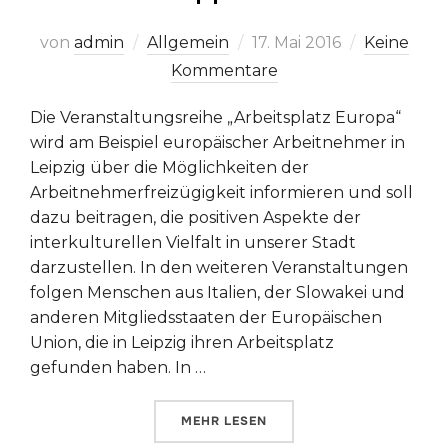
Veröffentlicht
von
admin
Allgemein
17. Mai 2016
Keine
am
Kommentare
Die Veranstaltungsreihe „Arbeitsplatz Europa“
wird am Beispiel europäischer Arbeitnehmer in
Leipzig über die Möglichkeiten der
Arbeitnehmerfreizügigkeit informieren und soll
dazu beitragen, die positiven Aspekte der
interkulturellen Vielfalt in unserer Stadt
darzustellen. In den weiteren Veranstaltungen
folgen Menschen aus Italien, der Slowakei und
anderen Mitgliedsstaaten der Europäischen
Union, die in Leipzig ihren Arbeitsplatz
gefunden haben. In …
ÜBER „ARBEITSPLATZ EUROPA –
MEHR
LESEN