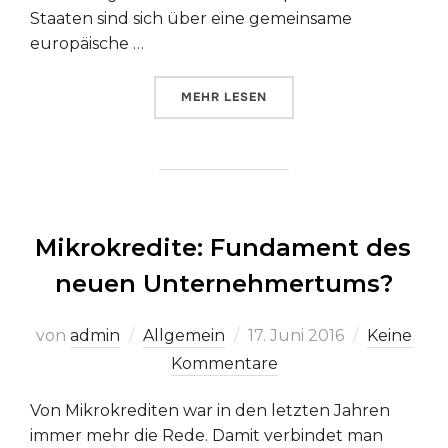
Staaten sind sich über eine gemeinsame
europäische …
ÜBER „VERANSTALTUNGSREIHE:
MEHR
LESEN
Mikrokredite: Fundament des
neuen Unternehmertums?
Veröffentlicht
von
admin
Allgemein
17. Juni 2016
Keine
am
Kommentare
Von Mikrokrediten war in den letzten Jahren
immer mehr die Rede. Damit verbindet man