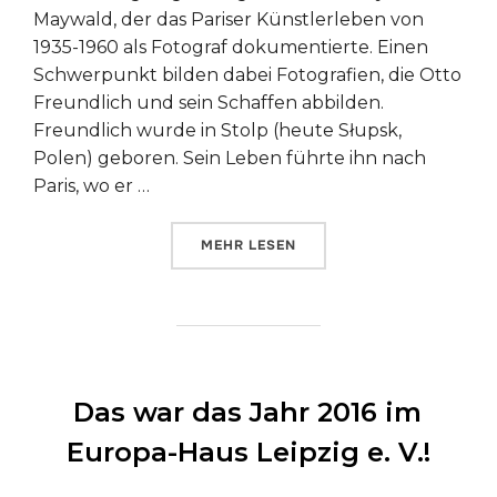
Maywald, der das Pariser Künstlerleben von
1935-1960 als Fotograf dokumentierte. Einen
Schwerpunkt bilden dabei Fotografien, die Otto
Freundlich und sein Schaffen abbilden.
Freundlich wurde in Stolp (heute Słupsk,
Polen) geboren. Sein Leben führte ihn nach
Paris, wo er …
ÜBER „KÜNSTLER, FREUNDE, EMI
MEHR
LESEN
Das war das Jahr 2016 im
Europa-Haus Leipzig e. V.!