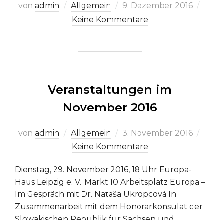
Veröffentlicht
von
admin
Allgemein
9. Dezember 2016
am
Keine Kommentare
Veranstaltungen im
November 2016
Veröffentlicht
von
admin
Allgemein
3. November 2016
am
Keine Kommentare
Dienstag, 29. November 2016, 18 Uhr Europa-
Haus Leipzig e. V., Markt 10 Arbeitsplatz Europa –
Im Gespräch mit Dr. Nataša Ukropcová In
Zusammenarbeit mit dem Honorarkonsulat der
Slowakischen Republik für Sachsen und