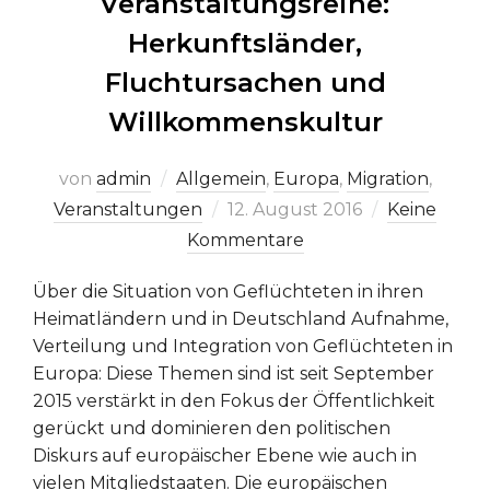
Veranstaltungsreihe:
Herkunftsländer,
Fluchtursachen und
Willkommenskultur
von
admin
Allgemein
,
Europa
,
Migration
,
Veröffentlicht
Veranstaltungen
12. August 2016
Keine
am
Kommentare
Über die Situation von Geflüchteten in ihren
Heimatländern und in Deutschland Aufnahme,
Verteilung und Integration von Geflüchteten in
Europa: Diese Themen sind ist seit September
2015 verstärkt in den Fokus der Öffentlichkeit
gerückt und dominieren den politischen
Diskurs auf europäischer Ebene wie auch in
vielen Mitgliedstaaten. Die europäischen