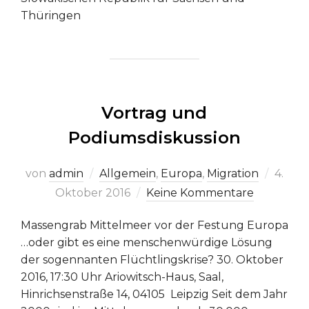
Thüringen
Vortrag und
Podiumsdiskussion
Veröff
von
admin
Allgemein
,
Europa
,
Migration
4.
am
Oktober 2016
Keine Kommentare
Massengrab Mittelmeer vor der Festung Europa
…oder gibt es eine menschenwürdige Lösung
der sogennanten Flüchtlingskrise? 30. Oktober
2016, 17:30 Uhr Ariowitsch-Haus, Saal,
Hinrichsenstraße 14, 04105 Leipzig Seit dem Jahr